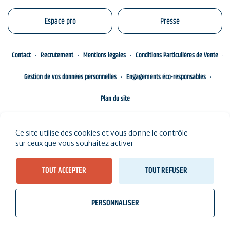
Espace pro
Presse
Contact
Recrutement
Mentions légales
Conditions Particulières de Vente
Gestion de vos données personnelles
Engagements éco-responsables
Plan du site
Ce site utilise des cookies et vous donne le contrôle
sur ceux que vous souhaitez activer
TOUT ACCEPTER
TOUT REFUSER
PERSONNALISER
wb_twilight
videocam
location_on
Billetterie
Météo, marées
Webcams
J'habite ici