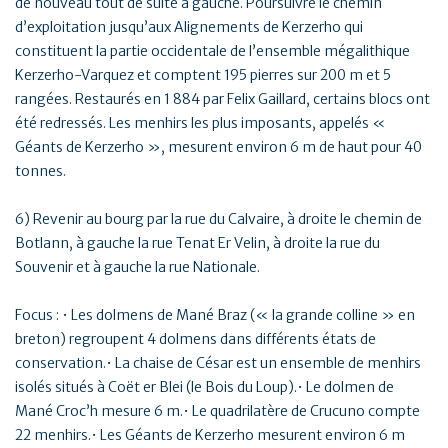
de nouveau tout de suite à gauche. Poursuivre le chemin
d’exploitation jusqu’aux Alignements de Kerzerho qui
constituent la partie occidentale de l’ensemble mégalithique
Kerzerho-Varquez et comptent 195 pierres sur 200 m et 5
rangées. Restaurés en 1 884 par Felix Gaillard, certains blocs ont
été redressés. Les menhirs les plus imposants, appelés «
Géants de Kerzerho », mesurent environ 6 m de haut pour 40
tonnes.
6) Revenir au bourg par la rue du Calvaire, à droite le chemin de
Botlann, à gauche la rue Tenat Er Velin, à droite la rue du
Souvenir et à gauche la rue Nationale.
Focus : • Les dolmens de Mané Braz (« la grande colline » en
breton) regroupent 4 dolmens dans différents états de
conservation.• La chaise de César est un ensemble de menhirs
isolés situés à Coët er Blei (le Bois du Loup).• Le dolmen de
Mané Croc’h mesure 6 m.• Le quadrilatère de Crucuno compte
22 menhirs.• Les Géants de Kerzerho mesurent environ 6 m