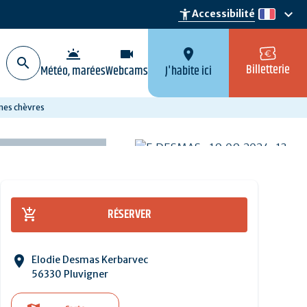
keyboard_arrow_down
accessibility_new
Accessibilité
fr
wb_twilight
videocam
location_on
Billetterie
Météo, marées
Webcams
J'habite ici
mes chèvres
RÉSERVER
Elodie Desmas Kerbarvec
56330 Pluvigner