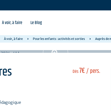
À voir, à faire
Le Blog
À voir, à faire
Pour les enfants : activités et sorties
Auprès de 
res
7€
/ pers.
Dès
pédagogique