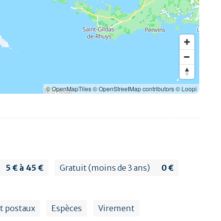
© OpenMapTiles
© OpenStreetMap contributors
© Loopi
5 € à 45 €
Gratuit (moins de 3 ans)
0 €
t postaux
Espèces
Virement