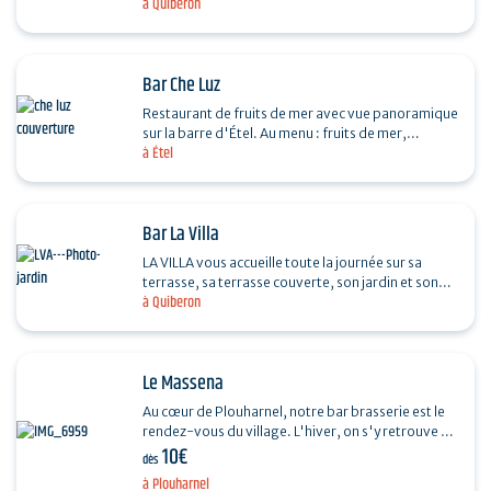
à Quiberon
nouveau port de plaisance de Port Haliguen,
l'équipe de La Base…
Bar Che Luz
Restaurant de fruits de mer avec vue panoramique
sur la barre d'Étel. Au menu : fruits de mer,
à Étel
poissons fumés BIO, desserts maison, cocktails,…
Bar La Villa
LA VILLA vous accueille toute la journée sur sa
terrasse, sa terrasse couverte, son jardin et son
à Quiberon
intérieur pour l'apéro, pour prendre un verre ou
pour…
Le Massena
Au cœur de Plouharnel, notre bar brasserie est le
rendez-vous du village. L'hiver, on s'y retrouve au
10€
coin du feu pour une ambiance cosy. L'été, on…
dès
à Plouharnel