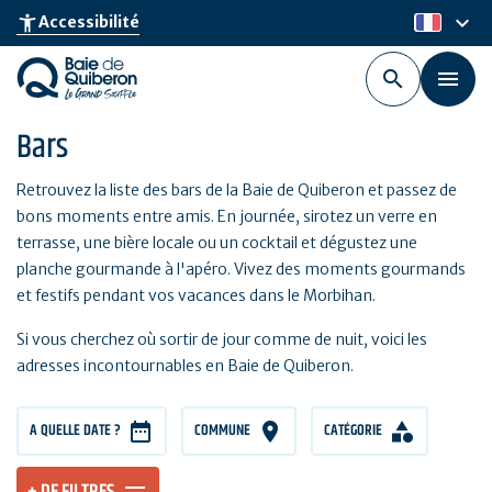
Aller
keyboard_arrow_down
accessibility_new
Accessibilité
fr
au
contenu
principal
Bars
Retrouvez la liste des bars de la Baie de Quiberon et passez de
bons moments entre amis. En journée, sirotez un verre en
terrasse, une bière locale ou un cocktail et dégustez une
planche gourmande à l'apéro. Vivez des moments gourmands
et festifs pendant vos vacances dans le Morbihan.
Si vous cherchez où sortir de jour comme de nuit, voici les
adresses incontournables en Baie de Quiberon.
A QUELLE DATE ?
COMMUNE
CATÉGORIE