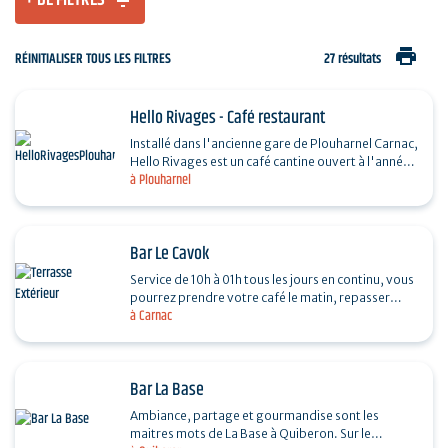
+ DE FILTRES
print
RÉINITIALISER TOUS LES FILTRES
27 résultats
Hello Rivages - Café restaurant
Installé dans l'ancienne gare de Plouharnel Carnac,
Hello Rivages est un café cantine ouvert à l'année.
à Plouharnel
Cuisine de produits locaux, de saison et bio…
Bar Le Cavok
Service de 10h à 01h tous les jours en continu, vous
pourrez prendre votre café le matin, repasser
à Carnac
pour l’apéritif après une visite du marché de…
Bar La Base
Ambiance, partage et gourmandise sont les
maitres mots de La Base à Quiberon. Sur le