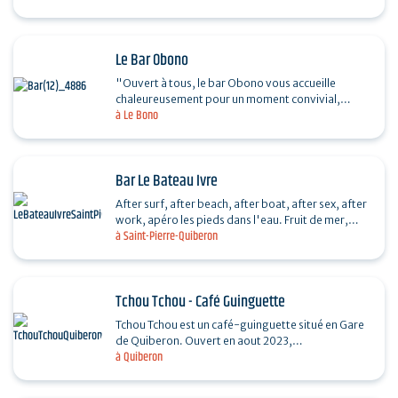
Le Bar Obono
"Ouvert à tous, le bar Obono vous accueille
chaleureusement pour un moment convivial,
à Le Bono
alliant tradition, modernité, déconnexion et
authenticité. C'est…
Bar Le Bateau Ivre
After surf, after beach, after boat, after sex, after
work, apéro les pieds dans l'eau. Fruit de mer,
à Saint-Pierre-Quiberon
tapas and co. Le Bateau Ivre, à consommer sans…
Tchou Tchou - Café Guinguette
Tchou Tchou est un café-guinguette situé en Gare
de Quiberon. Ouvert en aout 2023,
à Quiberon
l’établissement propose des produits locaux dans
une ambiance…