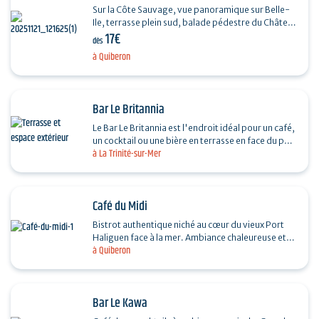
Sur la Côte Sauvage, vue panoramique sur Belle-
Ile, terrasse plein sud, balade pédestre du Château
17€
Turpault à notre établissement, idéal pour venir…
dès
à Quiberon
Bar Le Britannia
Le Bar Le Britannia est l'endroit idéal pour un café,
un cocktail ou une bière en terrasse en face du port
à La Trinité-sur-Mer
de la Trinité-sur-Mer. Pour le…
Café du Midi
Bistrot authentique niché au cœur du vieux Port
Haliguen face à la mer. Ambiance chaleureuse et
à Quiberon
conviviale. Bières et cidres pression, cocktails,…
Bar Le Kawa