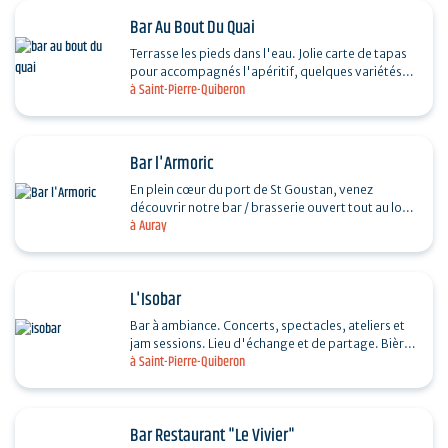
Bar Au Bout Du Quai
Terrasse les pieds dans l'eau. Jolie carte de tapas
pour accompagnés l'apéritif, quelques variétés
à Saint-Pierre-Quiberon
de rhum intéressants et rhums arrangés.
Bar l'Armoric
En plein cœur du port de St Goustan, venez
découvrir notre bar / brasserie ouvert tout au long
à Auray
de l’année. Dès produits frais et faits maison,
des…
L'Isobar
Bar à ambiance. Concerts, spectacles, ateliers et
jam sessions. Lieu d'échange et de partage. Bières
à Saint-Pierre-Quiberon
artisanales et cocktails maison.
Bar Restaurant "Le Vivier"