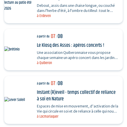
Debout, assis dans une chaise longue, ou couché
dans l’herbe d’été, à l’ombre du tilleul : tout le
à Erdeven
monde est prêt à écouter les histoires…
07
08
à partir du
/
Le Kiosq des Assos : apéros concerts !
Une association Quiberonnaise vous propose
chaque semaine un apéro concert dans les jardins
à Quiberon
de Brétinio Une occasion de découvrir ou
redécouvrir…
07
08
à partir du
/
Instant (R)eveil - temps collectif de reliance
à soi en Nature
Espaces de mise en mouvement, d'activation de la
Vie qui circule en soi et de reliance à celle qui nous
à Locmariaquer
entoure. En pleine nature, au contact des…