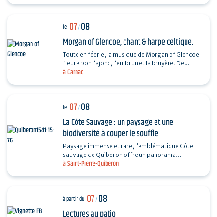
patrimoniale…
07
08
le
/
Morgan of Glencoe, chant & harpe celtique.
Toute en féerie, la musique de Morgan of Glencoe
fleure bon l’ajonc, l’embrun et la bruyère. De
à Carnac
compositions personnelles en airs traditionnels,
aux…
07
08
le
/
La Côte Sauvage : un paysage et une
biodiversité à couper le souffle
Paysage immense et rare, l’emblématique Côte
sauvage de Quiberon offre un panorama
à Saint-Pierre-Quiberon
majestueux entre falaises, dunes et océan. Partez
à la…
07
08
à partir du
/
Lectures au patio