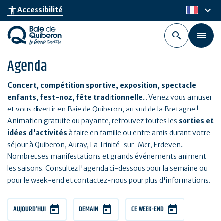
Aller
keyboard_arrow_down
accessibility_new
Accessibilité
fr
au
contenu
principal
Agenda
Concert, compétition sportive, exposition, spectacle
enfants, fest-noz, fête traditionnelle
... Venez vous amuser
et vous divertir en Baie de Quiberon, au sud de la Bretagne !
Animation gratuite ou payante, retrouvez toutes les
sorties et
idées d'activités
à faire en famille ou entre amis durant votre
séjour à Quiberon, Auray, La Trinité-sur-Mer, Erdeven...
Nombreuses manifestations et grands événements animent
les saisons. Consultez l'agenda ci-dessous pour la semaine ou
pour le week-end et contactez-nous pour plus d'informations.
AUJOURD'HUI
DEMAIN
CE WEEK-END