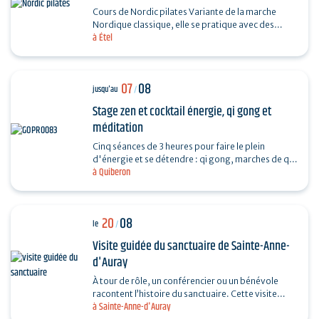
Cours de Nordic pilates Variante de la marche
Nordique classique, elle se pratique avec des
à Étel
bâtons (BungyPump). Les bâtons sont fournis.
Prévoir un…
07
08
jusqu'au
/
Stage zen et cocktail énergie, qi gong et
méditation
Cinq séances de 3 heures pour faire le plein
d'énergie et se détendre : qi gong, marches de qi
à Quiberon
gong et de méditation, do in, relaxation. les
séances…
20
08
le
/
Visite guidée du sanctuaire de Sainte-Anne-
d'Auray
À tour de rôle, un conférencier ou un bénévole
racontent l’histoire du sanctuaire. Cette visite
à Sainte-Anne-d'Auray
guidée est une immersion historique,