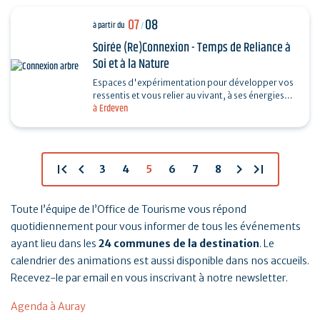
07
08
à partir du
/
Soirée (Re)Connexion - Temps de Reliance à
Soi et à la Nature
Espaces d'expérimentation pour développer vos
ressentis et vous relier au vivant, à ses énergies
à Erdeven
ressourçantes. En pleine nature, au contact des…
first_page
chevron_left
chevron_right
last_page
3
4
5
6
7
8
Toute l’équipe de l’Office de Tourisme vous répond
quotidiennement pour vous informer de tous les événements
ayant lieu dans les
24 communes de la destination
. Le
calendrier des animations est aussi disponible dans nos accueils.
Recevez-le par email en vous inscrivant à notre newsletter.
Agenda à Auray