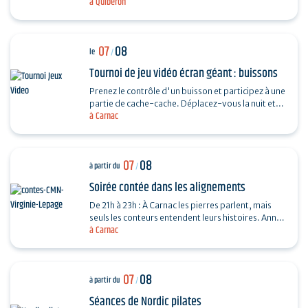
à Quiberon
différents. Durée : environ 1 heure, dégustation…
07
08
le
/
Tournoi de jeu vidéo écran géant : buissons
Prenez le contrôle d'un buisson et participez à une
partie de cache-cache. Déplacez-vous la nuit et
à Carnac
profitez du jour pour observer et débusquer vos…
07
08
à partir du
/
Soirée contée dans les alignements
De 21h à 23h : À Carnac les pierres parlent, mais
seuls les conteurs entendent leurs histoires. Anne
à Carnac
Jacob, Paul Maisonneuve, Caroline Avenel et…
07
08
à partir du
/
Séances de Nordic pilates