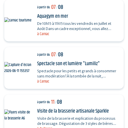
07
08
à partir du
/
Aquagym en mer
De 10h15 à 11h15 tous les vendredis en Juillet et
Août Dans un cadre exceptionnel, vous allez
à Carnac
muscler jambes, fesses, abdos et bras.
07
08
à partir du
/
Spectacle son et lumière "Lumiliz"
Spectacle pour les petits et grands à consommer
sans modération ! À la tombée de la nuit,
à Carnac
découvrez un spectacle de projections
monumentales sur le…
11
08
à partir du
/
Visite de la brasserie artisanale Sparkle
Visite de la brasserie et explication du processus
de brassage. Dégustation de 3 styles de bières