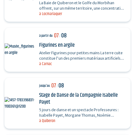
La Baie de Quiberon et le Golfe du Morbihan
offrent, sur un même territoire, une concentration
à Locmariaquer
de monuments mégalithiques unique en Europe.
Sur les pas…
07
08
à partir du
/
Figurines en argile
Atelier Figurines pour petites mains La terre cuite
constitue l'un des premiers matériaux artificiels
à Carnac
inventé par l'Homme et la variété de ses usages…
07
08
jusqu'au
/
Stage de Danse de la Compagnie Isabelle
Payet
5 jours de danse et un spectacle Professeures :
Isabelle Payet, Morgane Thomas, Noémie
à Quiberon
Bourrée, Louise Tanguy Pour les enfants, les
adolescents, les…