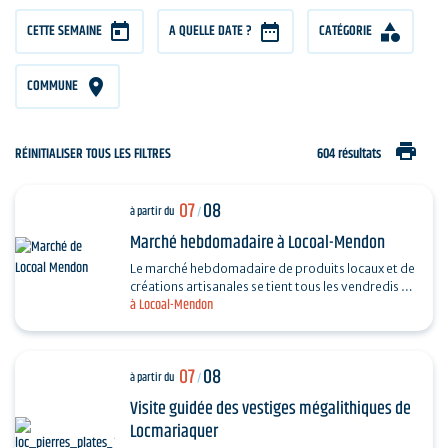
CETTE SEMAINE
A QUELLE DATE ?
CATÉGORIE
COMMUNE
print
RÉINITIALISER TOUS LES FILTRES
604 résultats
07
08
à partir du
/
Marché hebdomadaire à Locoal-Mendon
Le marché hebdomadaire de produits locaux et de
créations artisanales se tient tous les vendredis de
à Locoal-Mendon
16h30 à 19h, sur la place de l'Église.
07
08
à partir du
/
Visite guidée des vestiges mégalithiques de
Locmariaquer