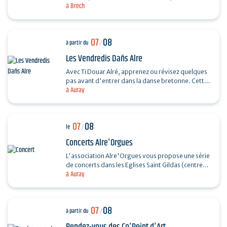
à Brech
souple. Réalisez un petit panier en rotin.…
07
08
à partir du
/
Les Vendredis Dañs Alre
Avec Ti Douar Alré, apprenez ou révisez quelques
pas avant d'entrer dans la danse bretonne. Cette
à Auray
initiation est suivie d'un fest-noz animé par un…
07
08
le
/
Concerts Alre'Orgues
L'association Alre'Orgues vous propose une série
de concerts dans les Eglises Saint Gildas (centre-
à Auray
ville) et Saint-Sauveur (Saint-Goustan) Trio Pêr…
07
08
à partir du
/