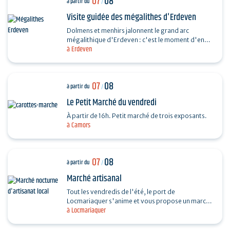
07
08
à partir du
/
Visite guidée des mégalithes d'Erdeven
Dolmens et menhirs jalonnent le grand arc
mégalithique d'Erdeven : c'est le moment d'en
à Erdeven
découvrir un peu plus. Des Alignements de
Kerzerho au Dolmen de…
07
08
à partir du
/
Le Petit Marché du vendredi
À partir de 16h. Petit marché de trois exposants.
à Camors
07
08
à partir du
/
Marché artisanal
Tout les vendredis de l'été, le port de
Locmariaquer s'anime et vous propose un marché
à Locmariaquer
nocturne d'artisanat local. Les musiciens
souhaitant venir…