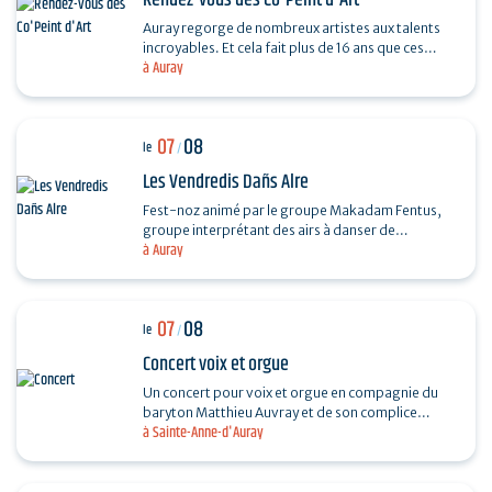
Rendez-vous des Co'Peint d'Art
Auray regorge de nombreux artistes aux talents
incroyables. Et cela fait plus de 16 ans que ces
à Auray
derniers se réunissent tous les étés. Pour
découvrir…
07
08
le
/
Les Vendredis Dañs Alre
Fest-noz animé par le groupe Makadam Fentus,
groupe interprétant des airs à danser de
à Auray
Bretagne. Il propose des airs et des chants issus de
la tradition…
07
08
le
/
Concert voix et orgue
Un concert pour voix et orgue en compagnie du
baryton Matthieu Auvray et de son complice
à Sainte-Anne-d'Auray
Antoine Joly aux claviers, pour un moment
suspendu au cœur de…