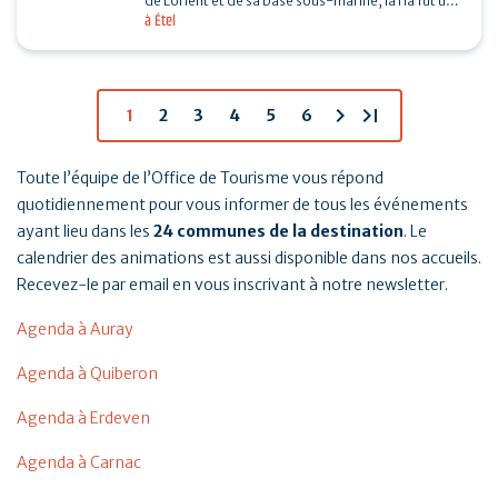
de Lorient et de sa base sous-marine, la ria fut un
à Étel
enjeu important de la seconde guerre mondiale.…
chevron_right
last_page
1
2
3
4
5
6
Toute l’équipe de l’Office de Tourisme vous répond
quotidiennement pour vous informer de tous les événements
ayant lieu dans les
24 communes de la destination
. Le
calendrier des animations est aussi disponible dans nos accueils.
Recevez-le par email en vous inscrivant à notre newsletter.
Agenda à Auray
Agenda à Quiberon
Agenda à Erdeven
Agenda à Carnac