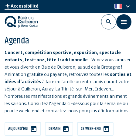
Aller
keyboard_arrow_down
accessibility_new
Accessibilité
fr
au
contenu
principal
Agenda
Concert, compétition sportive, exposition, spectacle
enfants, fest-noz, fête traditionnelle
... Venez vous amuser
et vous divertir en Baie de Quiberon, au sud de la Bretagne !
Animation gratuite ou payante, retrouvez toutes les
sorties et
idées d'activités
à faire en famille ou entre amis durant votre
séjour à Quiberon, Auray, La Trinité-sur-Mer, Erdeven...
Nombreuses manifestations et grands événements animent
les saisons. Consultez l'agenda ci-dessous pour la semaine ou
pour le week-end et contactez-nous pour plus d'informations.
AUJOURD'HUI
DEMAIN
CE WEEK-END