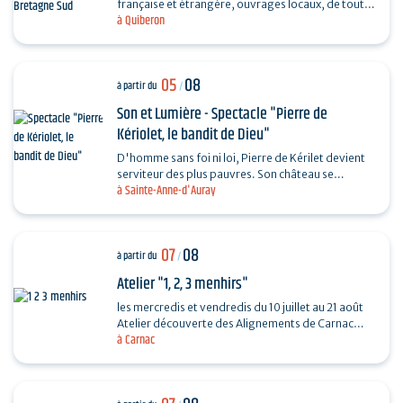
française et étrangère, ouvrages locaux, de toutes
à Quiberon
les périodes et toutes les collections...
05
08
à partir du
/
Son et Lumière - Spectacle "Pierre de
Kériolet, le bandit de Dieu"
D'homme sans foi ni loi, Pierre de Kérilet devient
serviteur des plus pauvres. Son château se
à Sainte-Anne-d'Auray
transforme en refuge, sa vie en offrande.
Ordonné…
07
08
à partir du
/
Atelier "1, 2, 3 menhirs"
les mercredis et vendredis du 10 juillet au 21 août
Atelier découverte des Alignements de Carnac
à Carnac
destiné aux enfants de 4 à 6 ans en compagnie
de…