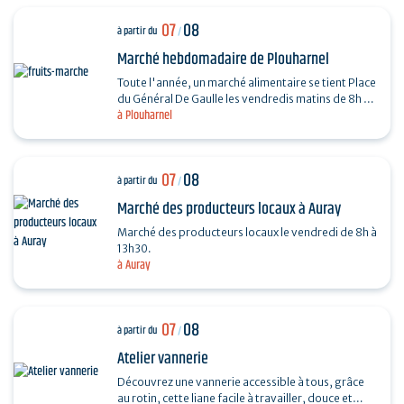
07
08
à partir du
/
Marché hebdomadaire de Plouharnel
Toute l'année, un marché alimentaire se tient Place
du Général De Gaulle les vendredis matins de 8h à
à Plouharnel
13h.
07
08
à partir du
/
Marché des producteurs locaux à Auray
Marché des producteurs locaux le vendredi de 8h à
13h30.
à Auray
07
08
à partir du
/
Atelier vannerie
Découvrez une vannerie accessible à tous, grâce
au rotin, cette liane facile à travailler, douce et