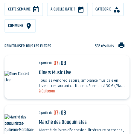
CETTE SEMAINE
A QUELLE DATE ?
CATÉGORIE
COMMUNE
print
RÉINITIALISER TOUS LES FILTRES
592 résultats
07
08
à partir du
/
Dîners Music Live
Tous les vendredis soirs, ambiance musicale en
Live au restaurant du Kasino. Formule à 30 € (Plat
à Quiberon
+ Dessert) + 7€ offerts en ticket de jeu.…
07
08
à partir du
/
Marché des Bouquinistes
Marché de livres d'occasion, littérature bretonne,