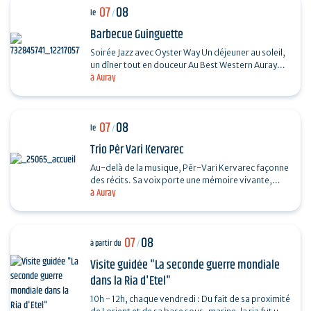
07
08
le
/
Barbecue Guinguette
Soirée Jazz avec Oyster Way Un déjeuner au soleil,
un dîner tout en douceur Au Best Western Auray
à Auray
Hôtel du Loch, la terrasse du restaurant La
Sterne…
07
08
le
/
Trio Pêr Vari Kervarec
Au-delà de la musique, Pêr-Vari Kervarec façonne
des récits. Sa voix porte une mémoire vivante,
à Auray
enracinée dans l’âme collective, où chaque mot…
07
08
à partir du
/
Visite guidée "La seconde guerre mondiale
dans la Ria d'Etel"
10h - 12h, chaque vendredi : Du fait de sa proximité