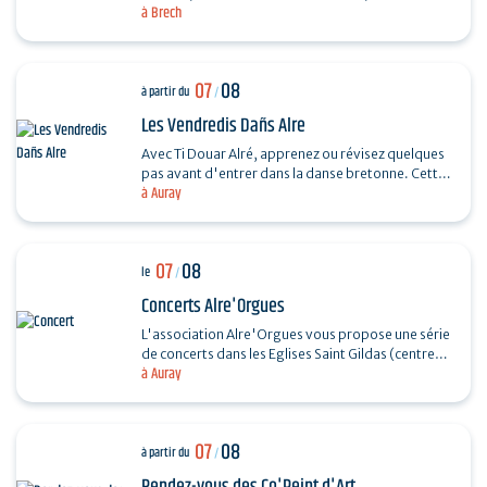
à Brech
souple. Réalisez un petit panier en rotin.…
07
08
à partir du
/
Les Vendredis Dañs Alre
Avec Ti Douar Alré, apprenez ou révisez quelques
pas avant d'entrer dans la danse bretonne. Cette
à Auray
initiation est suivie d'un fest-noz animé par un…
07
08
le
/
Concerts Alre'Orgues
L'association Alre'Orgues vous propose une série
de concerts dans les Eglises Saint Gildas (centre-
à Auray
ville) et Saint-Sauveur (Saint-Goustan) Trio Pêr…
07
08
à partir du
/