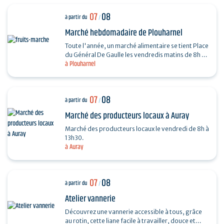
07
08
à partir du
/
Marché hebdomadaire de Plouharnel
Toute l'année, un marché alimentaire se tient Place
du Général De Gaulle les vendredis matins de 8h à
à Plouharnel
13h.
07
08
à partir du
/
Marché des producteurs locaux à Auray
Marché des producteurs locaux le vendredi de 8h à
13h30.
à Auray
07
08
à partir du
/
Atelier vannerie
Découvrez une vannerie accessible à tous, grâce
au rotin, cette liane facile à travailler, douce et