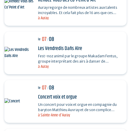
Rendez-vous des Co'Peint d'Art
Auray regorge de nombreux artistes aux talents
incroyables. Et cela fait plus de 16 ans que ces
à Auray
derniers se réunissent tous les étés. Pour
découvrir…
07
08
le
/
Les Vendredis Dañs Alre
Fest-noz animé par le groupe Makadam Fentus,
groupe interprétant des airs à danser de
à Auray
Bretagne. Il propose des airs et des chants issus de
la tradition…
07
08
le
/
Concert voix et orgue
Un concert pour voix et orgue en compagnie du
baryton Matthieu Auvray et de son complice
à Sainte-Anne-d'Auray
Antoine Joly aux claviers, pour un moment
suspendu au cœur de…