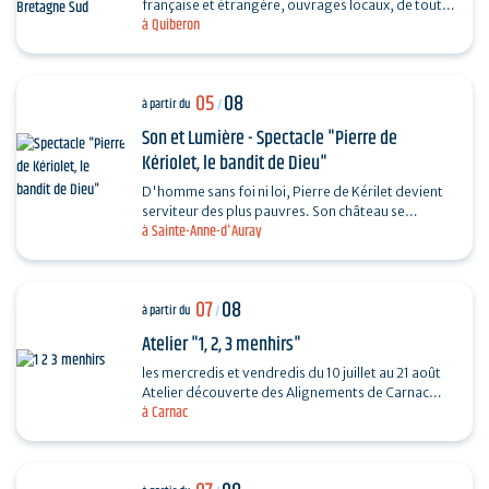
française et étrangère, ouvrages locaux, de toutes
à Quiberon
les périodes et toutes les collections...
05
08
à partir du
/
Son et Lumière - Spectacle "Pierre de
Kériolet, le bandit de Dieu"
D'homme sans foi ni loi, Pierre de Kérilet devient
serviteur des plus pauvres. Son château se
à Sainte-Anne-d'Auray
transforme en refuge, sa vie en offrande.
Ordonné…
07
08
à partir du
/
Atelier "1, 2, 3 menhirs"
les mercredis et vendredis du 10 juillet au 21 août
Atelier découverte des Alignements de Carnac
à Carnac
destiné aux enfants de 4 à 6 ans en compagnie
de…