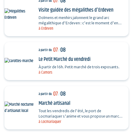
07
08
à partir du
/
Visite guidée des mégalithes d'Erdeven
Dolmens et menhirs jalonnent le grand arc
mégalithique d'Erdeven : c'est le moment d'en
à Erdeven
découvrir un peu plus. Des Alignements de
Kerzerho au Dolmen de…
07
08
à partir du
/
Le Petit Marché du vendredi
À partir de 16h. Petit marché de trois exposants.
à Camors
07
08
à partir du
/
Marché artisanal
Tout les vendredis de l'été, le port de
Locmariaquer s'anime et vous propose un marché
à Locmariaquer
nocturne d'artisanat local. Les musiciens
souhaitant venir…