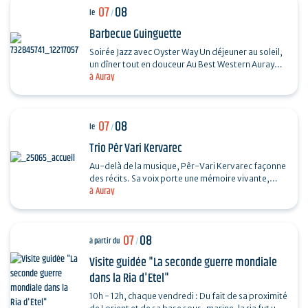
07
08
le
/
Barbecue Guinguette
Soirée Jazz avec Oyster Way Un déjeuner au soleil,
un dîner tout en douceur Au Best Western Auray
à Auray
Hôtel du Loch, la terrasse du restaurant La
Sterne…
07
08
le
/
Trio Pêr Vari Kervarec
Au-delà de la musique, Pêr-Vari Kervarec façonne
des récits. Sa voix porte une mémoire vivante,
à Auray
enracinée dans l’âme collective, où chaque mot…
07
08
à partir du
/
Visite guidée "La seconde guerre mondiale
dans la Ria d'Etel"
10h - 12h, chaque vendredi : Du fait de sa proximité