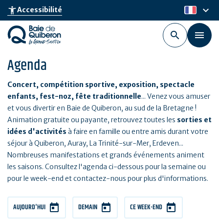
Aller
keyboard_arrow_down
accessibility_new
Accessibilité
fr
au
contenu
principal
Agenda
Concert, compétition sportive, exposition, spectacle
enfants, fest-noz, fête traditionnelle
... Venez vous amuser
et vous divertir en Baie de Quiberon, au sud de la Bretagne !
Animation gratuite ou payante, retrouvez toutes les
sorties et
idées d'activités
à faire en famille ou entre amis durant votre
séjour à Quiberon, Auray, La Trinité-sur-Mer, Erdeven...
Nombreuses manifestations et grands événements animent
les saisons. Consultez l'agenda ci-dessous pour la semaine ou
pour le week-end et contactez-nous pour plus d'informations.
AUJOURD'HUI
DEMAIN
CE WEEK-END