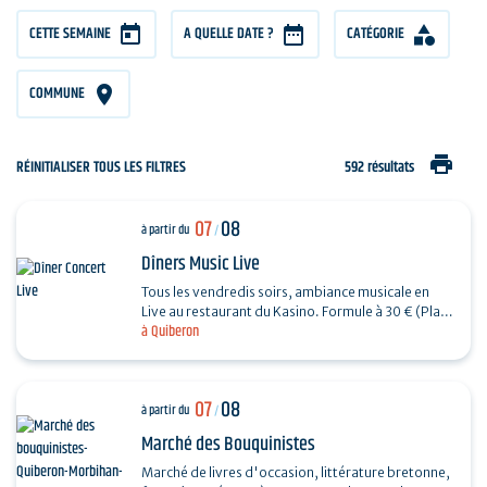
CETTE SEMAINE
A QUELLE DATE ?
CATÉGORIE
COMMUNE
print
RÉINITIALISER TOUS LES FILTRES
592 résultats
07
08
à partir du
/
Dîners Music Live
Tous les vendredis soirs, ambiance musicale en
Live au restaurant du Kasino. Formule à 30 € (Plat
à Quiberon
+ Dessert) + 7€ offerts en ticket de jeu.…
07
08
à partir du
/
Marché des Bouquinistes
Marché de livres d'occasion, littérature bretonne,