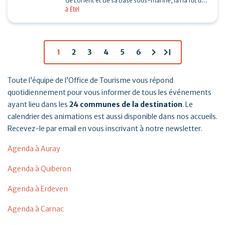
de Lorient et de sa base sous-marine, la ria fut un
à Étel
enjeu important de la seconde guerre mondiale.…
chevron_right
last_page
1
2
3
4
5
6
Toute l’équipe de l’Office de Tourisme vous répond
quotidiennement pour vous informer de tous les événements
ayant lieu dans les
24 communes de la destination
. Le
calendrier des animations est aussi disponible dans nos accueils.
Recevez-le par email en vous inscrivant à notre newsletter.
Agenda à Auray
Agenda à Quiberon
Agenda à Erdeven
Agenda à Carnac