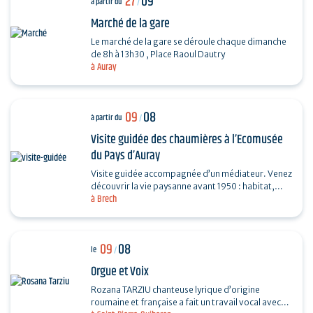
27
09
à partir du
/
Marché de la gare
Le marché de la gare se déroule chaque dimanche
de 8h à 13h30 , Place Raoul Dautry
à Auray
09
08
à partir du
/
Visite guidée des chaumières à l’Ecomusée
du Pays d’Auray
Visite guidée accompagnée d’un médiateur. Venez
découvrir la vie paysanne avant 1950 : habitat,
à Brech
agriculture, paysage, savoir-faire… et enrichir…
09
08
le
/
Orgue et Voix
Rozana TARZIU chanteuse lyrique d’origine
roumaine et française a fait un travail vocal avec