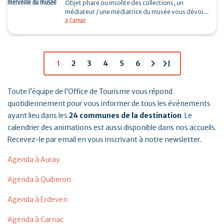
Objet phare ou insolite des collections, un
médiateur / une médiatrice du musée vous dévoile
à Carnac
son histoire. Sans réservation. Durée 30…
chevron_right
last_page
1
2
3
4
5
6
Toute l’équipe de l’Office de Tourisme vous répond
quotidiennement pour vous informer de tous les événements
ayant lieu dans les
24 communes de la destination
. Le
calendrier des animations est aussi disponible dans nos accueils.
Recevez-le par email en vous inscrivant à notre newsletter.
Agenda à Auray
Agenda à Quiberon
Agenda à Erdeven
Agenda à Carnac