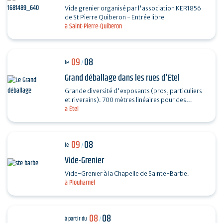
Vide grenier organisé par l'association KER1856
de St Pierre Quiberon - Entrée libre
à Saint-Pierre-Quiberon
09
08
le
/
Grand déballage dans les rues d'Etel
Grande diversité d'exposants (pros, particuliers
et riverains). 700 mètres linéaires pour des
à Étel
exposants particuliers, professionnels et…
09
08
le
/
Vide-Grenier
Vide-Grenier à la Chapelle de Sainte-Barbe.
à Plouharnel
08
08
à partir du
/