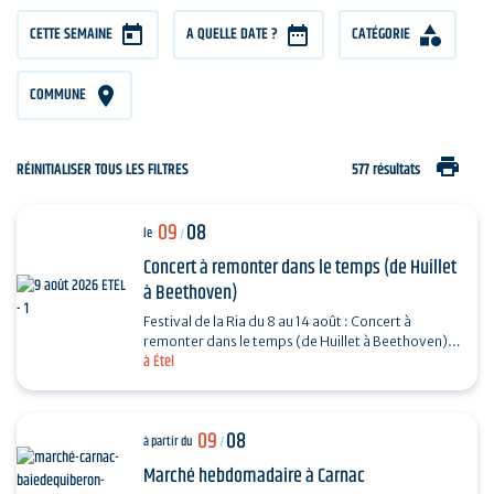
CETTE SEMAINE
A QUELLE DATE ?
CATÉGORIE
COMMUNE
print
RÉINITIALISER TOUS LES FILTRES
577 résultats
09
08
le
/
Concert à remonter dans le temps (de Huillet
à Beethoven)
Festival de la Ria du 8 au 14 août : Concert à
remonter dans le temps (de Huillet à Beethoven)
à Étel
Réservation : www.amicorde.org
09
08
à partir du
/
Marché hebdomadaire à Carnac