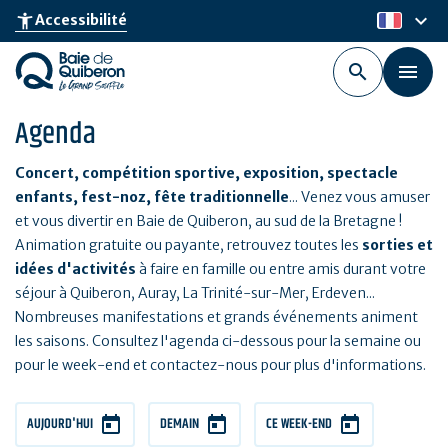
Aller
keyboard_arrow_down
accessibility_new
Accessibilité
fr
au
contenu
principal
Agenda
Concert, compétition sportive, exposition, spectacle
enfants, fest-noz, fête traditionnelle
... Venez vous amuser
et vous divertir en Baie de Quiberon, au sud de la Bretagne !
Animation gratuite ou payante, retrouvez toutes les
sorties et
idées d'activités
à faire en famille ou entre amis durant votre
séjour à Quiberon, Auray, La Trinité-sur-Mer, Erdeven...
Nombreuses manifestations et grands événements animent
les saisons. Consultez l'agenda ci-dessous pour la semaine ou
pour le week-end et contactez-nous pour plus d'informations.
AUJOURD'HUI
DEMAIN
CE WEEK-END