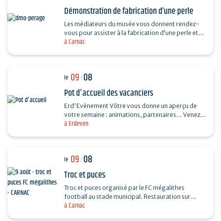
Démonstration de fabrication d’une perle
Les médiateurs du musée vous donnent rendez-
vous pour assister à la fabrication d’une perle et
à Carnac
vous dévoiler les techniques ingénieuses…
09
08
le
/
Pot d'accueil des vacanciers
Erd'Evènement Vôtre vous donne un aperçu de
votre semaine : animations, partenaires... Venez
à Erdeven
faire le plein de bons plans ! Ils vous feront
découvrir…
09
08
le
/
Troc et puces
Troc et puces organisé par le FC mégalithes
football au stade municipal. Restauration sur
à Carnac
place, entrée 1€, gratuite pour les moins de 16…