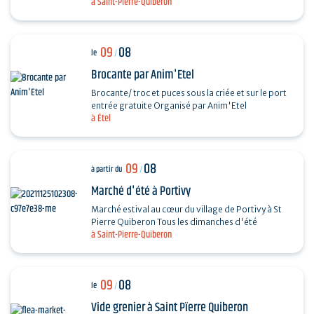
à Saint-Pierre-Quiberon
divers chanteurs lyriques : Octavian Naghiu,
Vladimir…
09
08
le
/
Brocante par Anim'Etel
Brocante/ troc et puces sous la criée et sur le port
entrée gratuite Organisé par Anim'Etel
à Étel
09
08
à partir du
/
Marché d'été à Portivy
Marché estival au cœur du village de Portivy à St
Pierre Quiberon Tous les dimanches d'été
à Saint-Pierre-Quiberon
09
08
le
/
Vide grenier à Saint Pïerre Quiberon