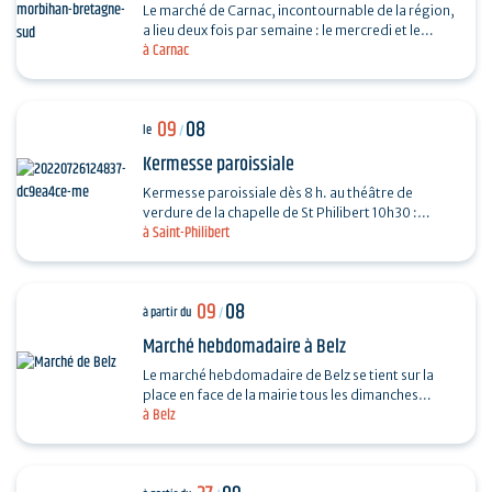
Le marché de Carnac, incontournable de la région,
a lieu deux fois par semaine : le mercredi et le
à Carnac
dimanche, de 7h30 à13h, au parking de Saint-
Fiacre…
09
08
le
/
Kermesse paroissiale
Kermesse paroissiale dès 8 h. au théâtre de
verdure de la chapelle de St Philibert 10h30 :
à Saint-Philibert
messe en plein air
09
08
à partir du
/
Marché hebdomadaire à Belz
Le marché hebdomadaire de Belz se tient sur la
place en face de la mairie tous les dimanches
à Belz
matins, de 9h à 13h. Fromage, poulet, huitres,
légumes...