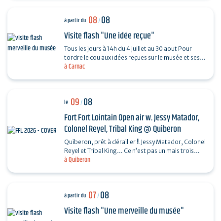
08
08
à partir du
/
Visite flash "Une idée reçue"
Tous les jours à 14h du 4 juillet au 30 aout Pour
tordre le cou aux idées reçues sur le musée et ses
à Carnac
collections, piochez au hasard une question et…
09
08
le
/
Fort Fort Lointain Open air w. Jessy Matador,
Colonel Reyel, Tribal King @ Quiberon
Quiberon, prêt à dérailler !! Jessy Matador, Colonel
Reyel et Tribal King… Ce n’est pas un mais trois
à Quiberon
artistes que nous invitons le dimanche 9…
07
08
à partir du
/
Visite flash "Une merveille du musée"