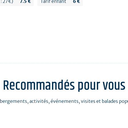
 : 27€)
7.5 €
Tarif enfant
6 €
Recommandés pour vous
bergements, activités, événements, visites et balades pop