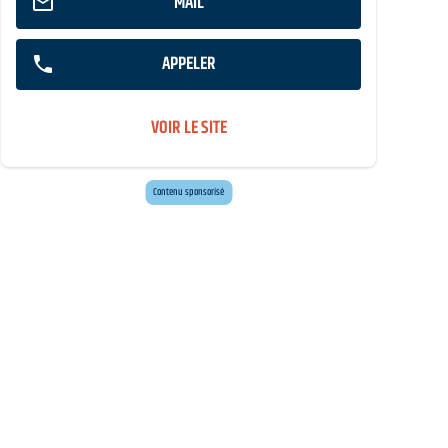
MAIL
APPELER
VOIR LE SITE
Envie d'évasion ?
Voyagez en Préhistoire !
Contenu sponsorisé