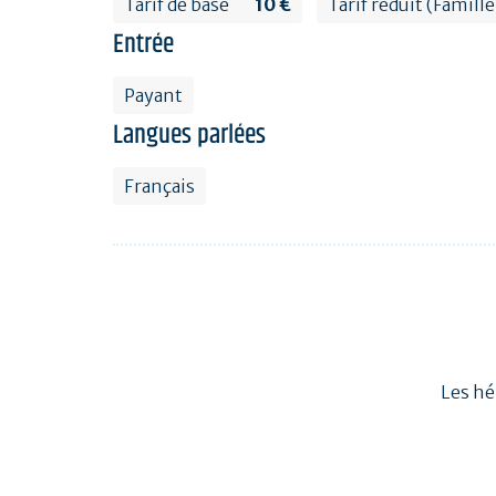
Tarif de base
10 €
Tarif réduit (Famille
Entrée
Payant
Langues parlées
Français
Les hé