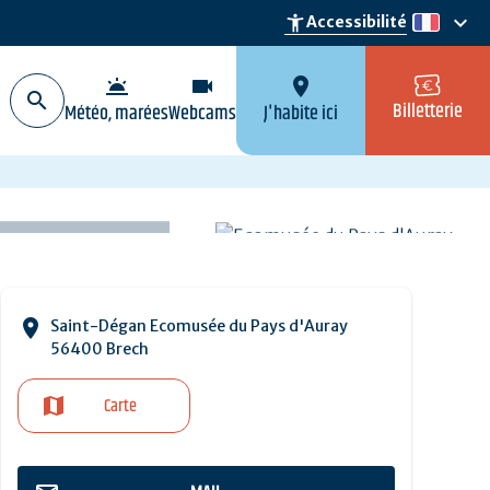
keyboard_arrow_down
accessibility_new
Accessibilité
fr
wb_twilight
videocam
location_on
Billetterie
Météo, marées
Webcams
J'habite ici
Saint-Dégan Ecomusée du Pays d'Auray
56400 Brech
Carte