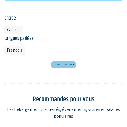
Entrée
Gratuit
Langues parlées
Français
Mini golf bar et loisirs Erdeven
Maxi mini golf 26 trous à deux pas de l'océan
Contenu sponsorisé
Recommandés pour vous
Les hébergements, activités, événements, visites et balades
populaires