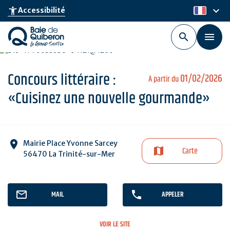
Aller
keyboard_arrow_down
accessibility_new
Accessibilité
fr
au
contenu
principal
Concours littéraire :
01/02/2026
À partir du
«Cuisinez une nouvelle gourmande»
Mairie Place Yvonne Sarcey
Carte
56470 La Trinité-sur-Mer
MAIL
APPELER
VOIR LE SITE