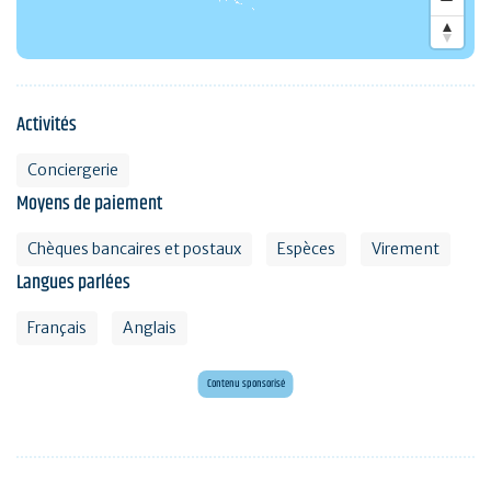
Activités
Conciergerie
Moyens de paiement
Chèques bancaires et postaux
Espèces
Virement
Langues parlées
Français
Anglais
Mini golf bar et loisirs Erdeven
Maxi mini golf 26 trous à deux pas de l'océan
Contenu sponsorisé