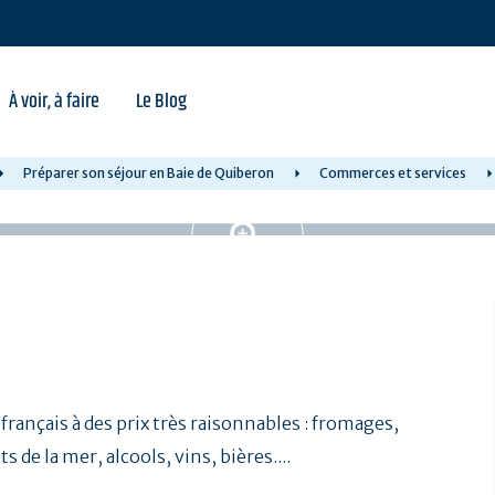
À voir, à faire
Le Blog
Préparer son séjour en Baie de Quiberon
Commerces et services
français à des prix très raisonnables : fromages,
 de la mer, alcools, vins, bières....