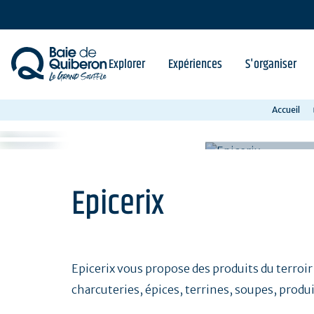
Aller
au
contenu
principal
Explorer
Expériences
S'organiser
Accueil
Epicerix
Epicerix vous propose des produits du terroir 
charcuteries, épices, terrines, soupes, produits