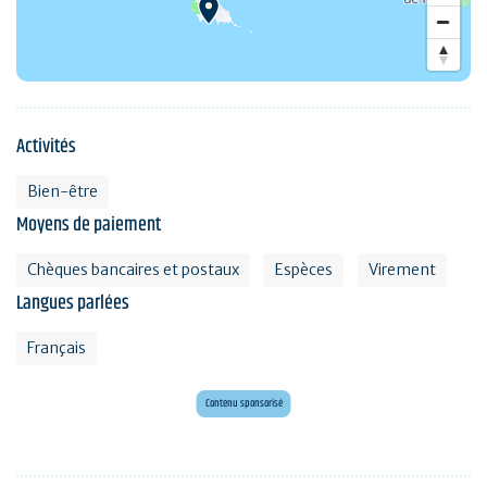
Activités
Bien-être
Moyens de paiement
Chèques bancaires et postaux
Espèces
Virement
Langues parlées
Français
Envie d'évasion ?
Voyagez en Préhistoire !
Contenu sponsorisé