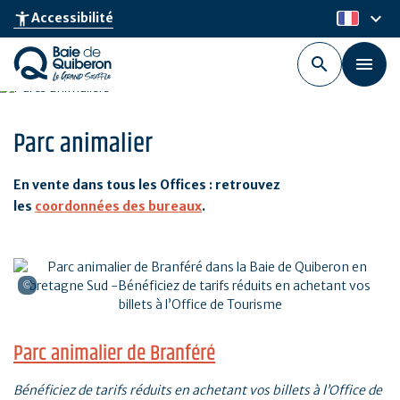
Aller
keyboard_arrow_down
accessibility_new
Accessibilité
fr
au
contenu
principal
Parc animalier
En vente dans tous les Offices : retrouvez
les
coordonnées des bureaux
.
Parc animalier de Branféré
Bénéficiez de tarifs réduits en achetant vos billets à l’Office de