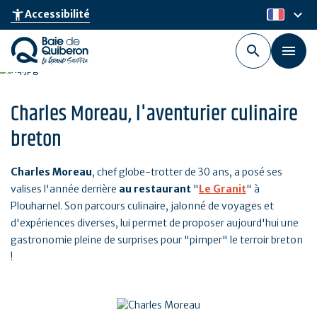
Aller
keyboard_arrow_down
accessibility_new
Accessibilité
fr
au
contenu
principal
Charles Moreau, l'aventurier culinaire
breton
Charles Moreau
, chef globe-trotter de 30 ans, a posé ses
valises l'année derrière
au restaurant
"
Le Granit
" à
Plouharnel. Son parcours culinaire, jalonné de voyages et
d'expériences diverses, lui permet de proposer aujourd'hui une
gastronomie pleine de surprises pour "pimper" le terroir breton
!