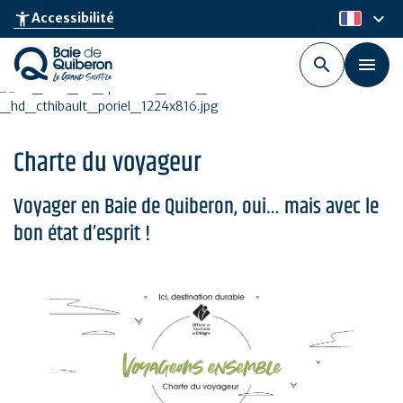
Aller
keyboard_arrow_down
accessibility_new
Accessibilité
fr
au
contenu
principal
Charte du voyageur
Voyager en Baie de Quiberon, oui… mais avec le
bon état d’esprit !