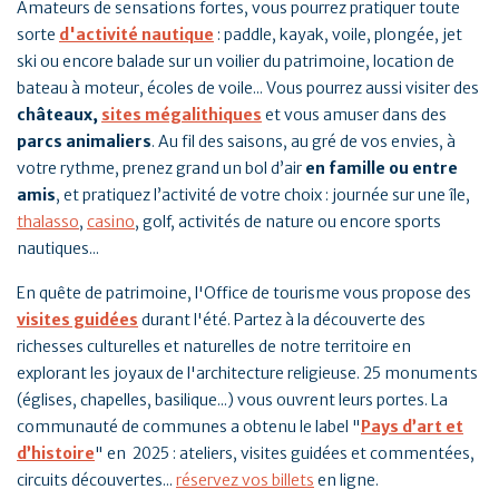
Amateurs de sensations fortes, vous pourrez pratiquer toute
sorte
d'activité nautique
: paddle, kayak, voile, plongée, jet
ski ou encore balade sur un voilier du patrimoine, location de
bateau à moteur, écoles de voile... Vous pourrez aussi visiter des
châteaux,
sites mégalithiques
et vous amuser dans des
parcs animaliers
. Au fil des saisons, au gré de vos envies, à
votre rythme, prenez grand un bol d’air
en famille ou entre
amis
, et pratiquez l’activité de votre choix : journée sur une île,
thalasso
,
casino
, golf, activités de nature ou encore sports
nautiques...
En quête de patrimoine, l'Office de tourisme vous propose des
visites guidées
durant l'été. Partez à la découverte des
richesses culturelles et naturelles de notre territoire en
explorant les joyaux de l'architecture religieuse. 25 monuments
(églises, chapelles, basilique...) vous ouvrent leurs portes. La
communauté de communes a obtenu le label
"
Pays d’art et
d’histoire
"
en 2025 : ateliers, visites guidées et commentées,
circuits découvertes...
réservez vos billets
en ligne.