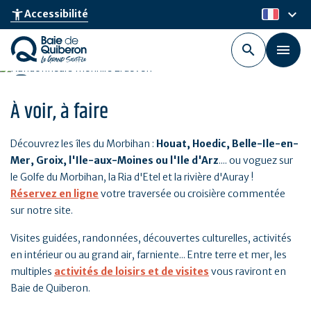
Aller
keyboard_arrow_down
accessibility_new
Accessibilité
fr
au
contenu
principal
À voir, à faire
Découvrez les îles du Morbihan :
Houat, Hoedic, Belle-Ile-en-
Mer, Groix, l'Ile-aux-Moines ou l'Ile d'Arz
.... ou voguez sur
le Golfe du Morbihan, la Ria d'Etel et la rivière d'Auray !
Réservez en ligne
votre traversée ou croisière commentée
sur notre site.
Visites guidées, randonnées, découvertes culturelles, activités
en intérieur ou au grand air, farniente... Entre terre et mer, les
multiples
activités de loisirs et de visites
vous raviront en
Baie de Quiberon.