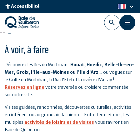
Aller
keyboard_arrow_down
accessibility_new
Accessibilité
fr
au
contenu
principal
À voir, à faire
Découvrez les îles du Morbihan :
Houat, Hoedic, Belle-Ile-en-
Mer, Groix, l'Ile-aux-Moines ou l'Ile d'Arz
.... ou voguez sur
le Golfe du Morbihan, la Ria d'Etel et la rivière d'Auray !
Réservez en ligne
votre traversée ou croisière commentée
sur notre site.
Visites guidées, randonnées, découvertes culturelles, activités
en intérieur ou au grand air, farniente... Entre terre et mer, les
multiples
activités de loisirs et de visites
vous raviront en
Baie de Quiberon.