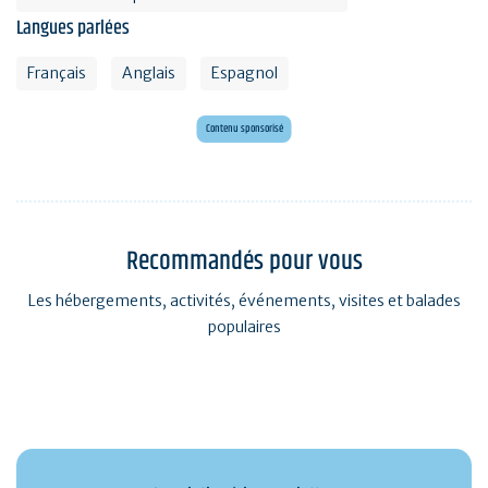
Langues parlées
Français
Anglais
Espagnol
Mini golf bar et loisirs Erdeven
Maxi mini golf 26 trous à deux pas de l'océan
Contenu sponsorisé
Recommandés pour vous
Les hébergements, activités, événements, visites et balades
populaires