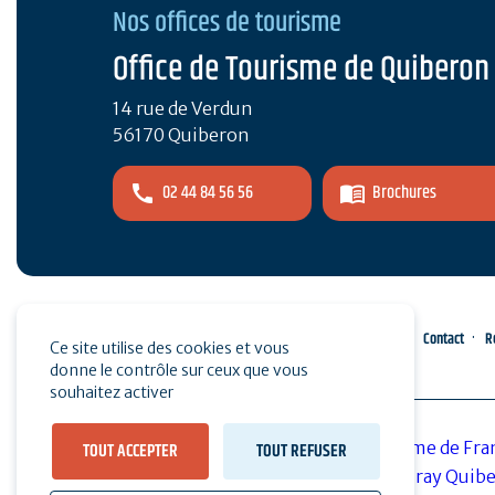
Nos offices de tourisme
Office de Tourisme de Quiberon
14 rue de Verdun
56170 Quiberon
02 44 84 56 56
Brochures
Espace pro
Presse
Contact
R
Ce site utilise des cookies et vous
donne le contrôle sur ceux que vous
souhaitez activer
TOUT ACCEPTER
TOUT REFUSER