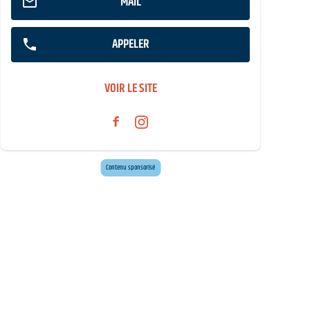
MAIL
APPELER
VOIR LE SITE
Envie d'évasion ?
Voyagez en Préhistoire !
Contenu sponsorisé