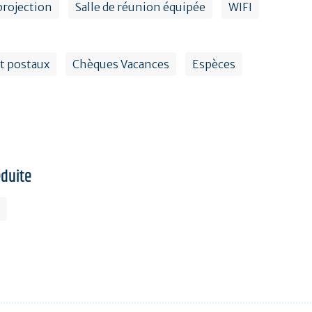
 projection
Salle de réunion équipée
WIFI
t postaux
Chèques Vacances
Espèces
éduite