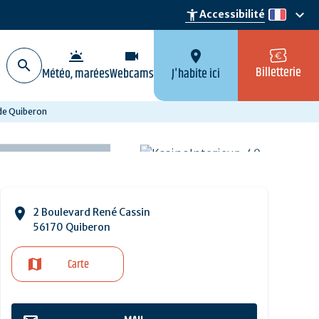
keyboard_arrow_down
accessibility_new
Accessibilité
fr
wb_twilight
videocam
location_on
Billetterie
Météo, marées
Webcams
J'habite ici
de Quiberon
2 Boulevard René Cassin
56170 Quiberon
Carte