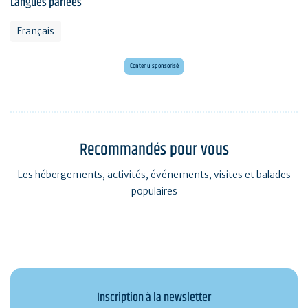
Langues parlées
Français
Mini golf bar et loisirs Erdeven
Maxi mini golf 26 trous à deux pas de l'océan
Contenu sponsorisé
Recommandés pour vous
Les hébergements, activités, événements, visites et balades
populaires
Inscription à la newsletter