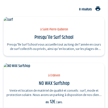
print
8 résultats
à Saint-Pierre-Quiberon
Presqu'île Surf School
Presqu'île Surf School vous accueille tout au long de l'année en cours
de surf collectifs ou privés, ainsi qu'en location, sur les plages de
Plouharnel…
à Erdeven
NO WAX Surfshop
Vente et location de matériel de qualité et conseils : surf, mode et
protection solaire. Nous avons un parking à disposition de nos clients
et le spot…
12€
dès
/ pers.