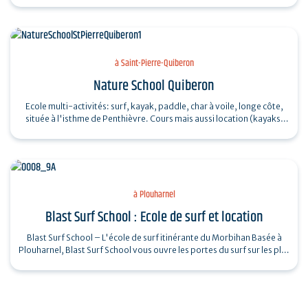
à Saint-Pierre-Quiberon
Nature School Quiberon
Ecole multi-activités: surf, kayak, paddle, char à voile, longe côte,
située à l'isthme de Penthièvre. Cours mais aussi location (kayaks,
surfs,…
à Plouharnel
Blast Surf School : Ecole de surf et location
Blast Surf School – L'école de surf itinérante du Morbihan Basée à
Plouharnel, Blast Surf School vous ouvre les portes du surf sur les plus
beaux…