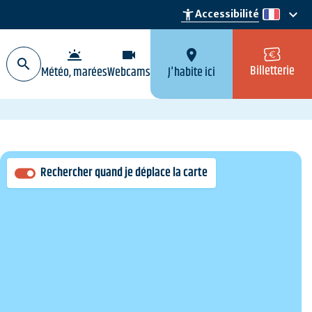
keyboard_arrow_down
accessibility_new
Accessibilité
fr
wb_twilight
videocam
location_on
Billetterie
Météo, marées
Webcams
J'habite ici
Rechercher quand je déplace la carte