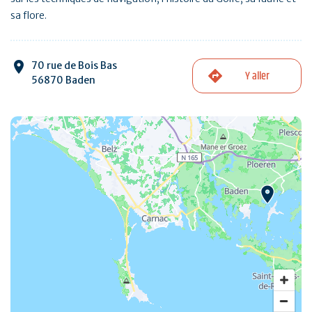
sa flore.
70 rue de Bois Bas
Y aller
56870 Baden