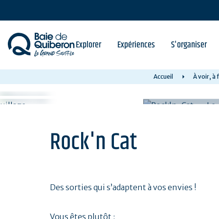
Aller
au
contenu
principal
Explorer
Expériences
S'organiser
Accueil
À voir, à 
Rock'n Cat
Des sorties qui s’adaptent à vos envies !
Vous êtes plutôt :