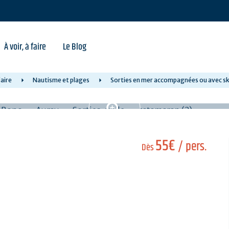
À voir, à faire
Le Blog
faire
Nautisme et plages
Sorties en mer accompagnées ou avec sk
55€
/ pers.
Dès