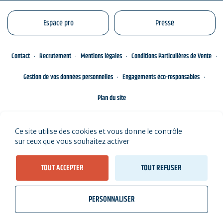
Espace pro
Presse
Contact
Recrutement
Mentions légales
Conditions Particulières de Vente
Gestion de vos données personnelles
Engagements éco-responsables
Plan du site
Ce site utilise des cookies et vous donne le contrôle
sur ceux que vous souhaitez activer
TOUT ACCEPTER
TOUT REFUSER
PERSONNALISER
wb_twilight
videocam
location_on
Billetterie
Météo, marées
Webcams
J'habite ici