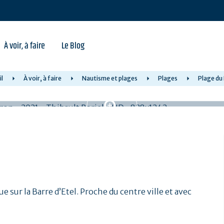
À voir, à faire
Le Blog
l
À voir, à faire
Nautisme et plages
Plages
Plage du 
ue sur la Barre d’Etel. Proche du centre ville et avec