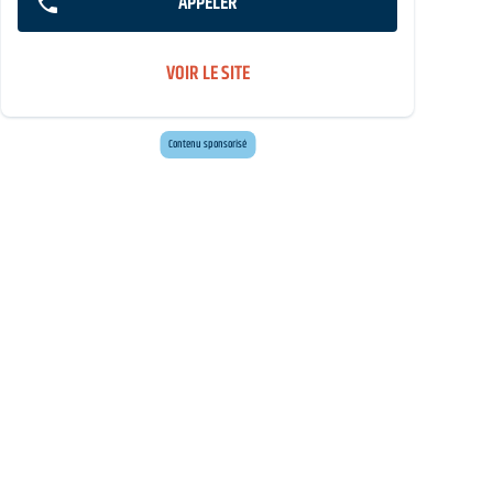
APPELER
VOIR LE SITE
Envie d'évasion ?
Voyagez en Préhistoire !
Contenu sponsorisé