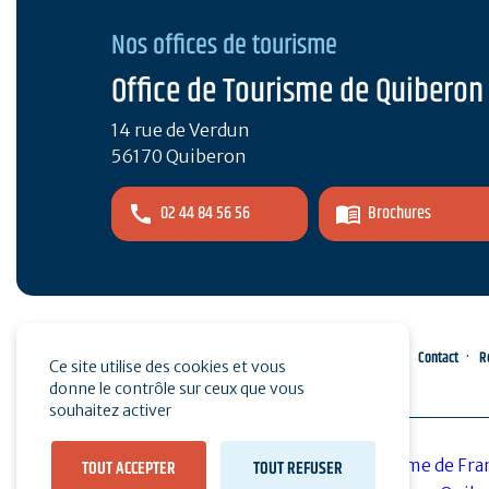
Nos offices de tourisme
Office de Tourisme de Quiberon
14 rue de Verdun
56170 Quiberon
02 44 84 56 56
Brochures
Espace pro
Presse
Contact
R
Ce site utilise des cookies et vous
donne le contrôle sur ceux que vous
souhaitez activer
TOUT ACCEPTER
TOUT REFUSER