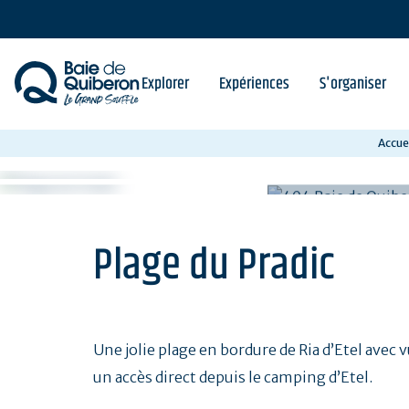
Aller
au
contenu
principal
Explorer
Expériences
S'organiser
Accuei
Plage du Pradic
Une jolie plage en bordure de Ria d’Etel avec v
un accès direct depuis le camping d’Etel.