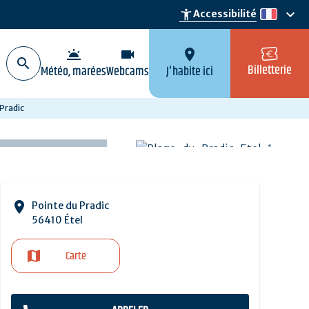
keyboard_arrow_down
accessibility_new
Accessibilité
fr
wb_twilight
videocam
location_on
Billetterie
Météo, marées
Webcams
J'habite ici
Pradic
Pointe du Pradic
56410 Étel
Carte