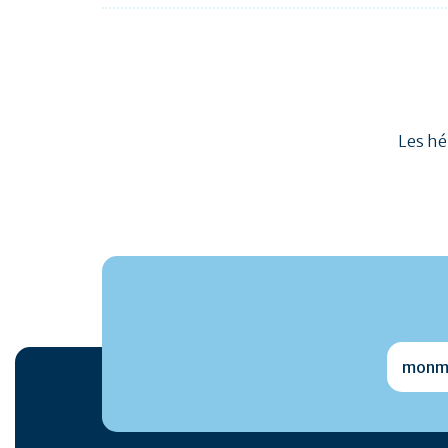
Les hé
monmai