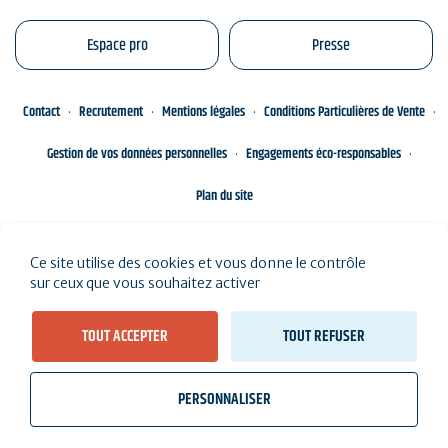
Espace pro
Presse
Contact
Recrutement
Mentions légales
Conditions Particulières de Vente
Gestion de vos données personnelles
Engagements éco-responsables
Plan du site
Ce site utilise des cookies et vous donne le contrôle
sur ceux que vous souhaitez activer
TOUT ACCEPTER
TOUT REFUSER
PERSONNALISER
wb_twilight
videocam
location_on
Billetterie
Météo, marées
Webcams
J'habite ici