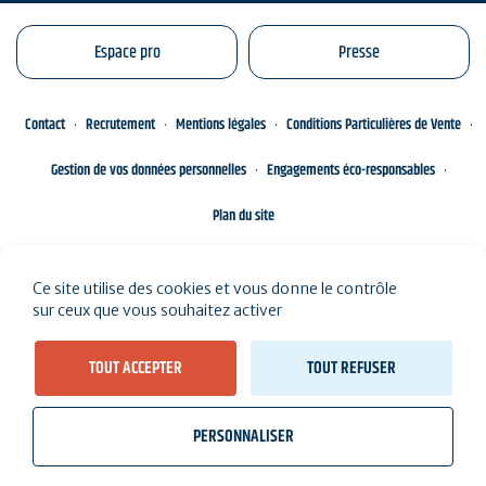
Espace pro
Presse
Contact
Recrutement
Mentions légales
Conditions Particulières de Vente
Gestion de vos données personnelles
Engagements éco-responsables
Plan du site
Ce site utilise des cookies et vous donne le contrôle
sur ceux que vous souhaitez activer
TOUT ACCEPTER
TOUT REFUSER
PERSONNALISER
wb_twilight
videocam
location_on
Billetterie
Météo, marées
Webcams
J'habite ici