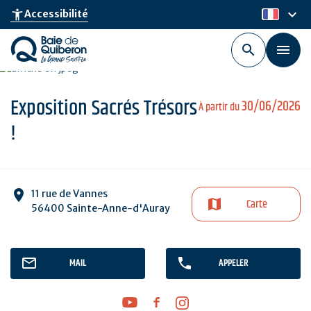
Aller
keyboard_arrow_down
accessibility_new
Accessibilité
fr
au
contenu
principal
Exposition Sacrés Trésors
30/06/2026
À partir du
!
11 rue de Vannes
Carte
56400 Sainte-Anne-d'Auray
MAIL
APPELER