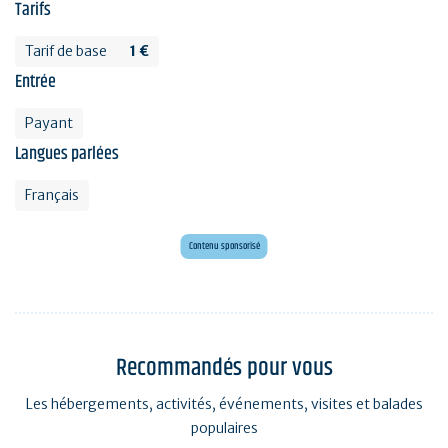
Tarifs
Tarif de base
1 €
Entrée
Payant
Langues parlées
Français
Envie d'évasion ?
Voyagez en Préhistoire !
Contenu sponsorisé
Recommandés pour vous
Les hébergements, activités, événements, visites et balades
populaires