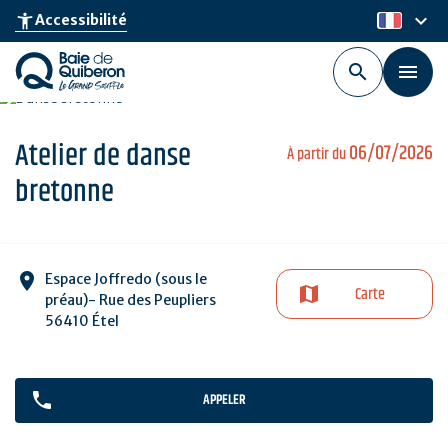
Aller
keyboard_arrow_down
accessibility_new
Accessibilité
fr
au
contenu
principal
Atelier de danse
06/07/2026
À partir du
bretonne
Espace Joffredo (sous le
Carte
préau)- Rue des Peupliers
56410 Étel
APPELER