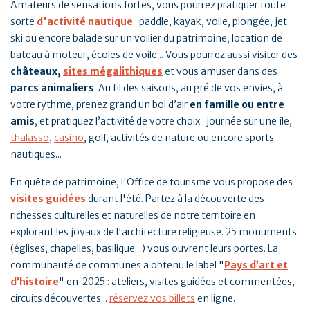
Amateurs de sensations fortes, vous pourrez pratiquer toute
sorte
d'activité nautique
: paddle, kayak, voile, plongée, jet
ski ou encore balade sur un voilier du patrimoine, location de
bateau à moteur, écoles de voile... Vous pourrez aussi visiter des
châteaux,
sites mégalithiques
et vous amuser dans des
parcs animaliers
. Au fil des saisons, au gré de vos envies, à
votre rythme, prenez grand un bol d’air
en famille ou entre
amis
, et pratiquez l’activité de votre choix : journée sur une île,
thalasso
,
casino
, golf, activités de nature ou encore sports
nautiques...
En quête de patrimoine, l'Office de tourisme vous propose des
visites guidées
durant l'été. Partez à la découverte des
richesses culturelles et naturelles de notre territoire en
explorant les joyaux de l'architecture religieuse. 25 monuments
(églises, chapelles, basilique...) vous ouvrent leurs portes. La
communauté de communes a obtenu le label
"
Pays d’art et
d’histoire
"
en 2025 : ateliers, visites guidées et commentées,
circuits découvertes...
réservez vos billets
en ligne.