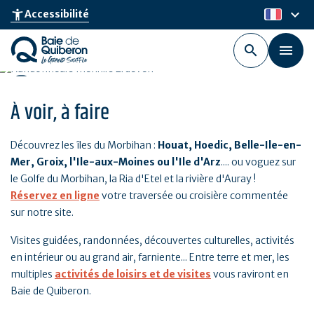
Aller
keyboard_arrow_down
accessibility_new
Accessibilité
fr
au
contenu
principal
À voir, à faire
Découvrez les îles du Morbihan :
Houat, Hoedic, Belle-Ile-en-
Mer, Groix, l'Ile-aux-Moines ou l'Ile d'Arz
.... ou voguez sur
le Golfe du Morbihan, la Ria d'Etel et la rivière d'Auray !
Réservez en ligne
votre traversée ou croisière commentée
sur notre site.
Visites guidées, randonnées, découvertes culturelles, activités
en intérieur ou au grand air, farniente... Entre terre et mer, les
multiples
activités de loisirs et de visites
vous raviront en
Baie de Quiberon.