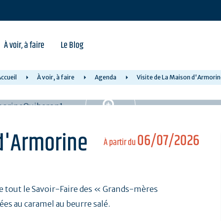
À voir, à faire
Le Blog
ccueil
À voir, à faire
Agenda
Visite de La Maison d'Armori
 d'Armorine
06/07/2026
À partir du
 tout le Savoir-Faire des « Grands-mères
es au caramel au beurre salé.