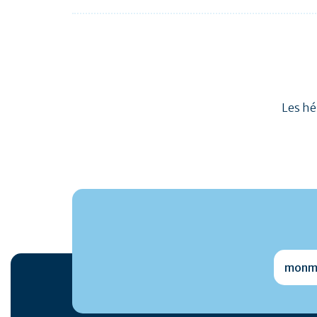
Les hé
monmai