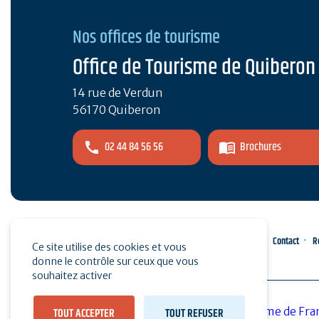
Nos offices de tourisme
Office de Tourisme de Quiberon
14 rue de Verdun
56170 Quiberon
02 44 84 56 56
Brochures
Espace pro
Presse
Contact
R
Ce site utilise des cookies et vous
donne le contrôle sur ceux que vous
souhaitez activer
TOUT ACCEPTER
TOUT REFUSER