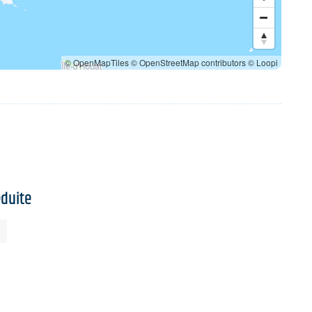
© OpenMapTiles
© OpenStreetMap contributors
© Loopi
éduite