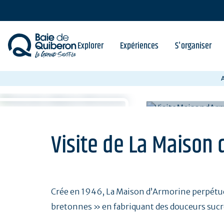
Aller
au
contenu
principal
Explorer
Expériences
S'organiser
A
Visite de La Maison
Crée en 1946, La Maison d’Armorine perpétue
bretonnes » en fabriquant des douceurs sucré