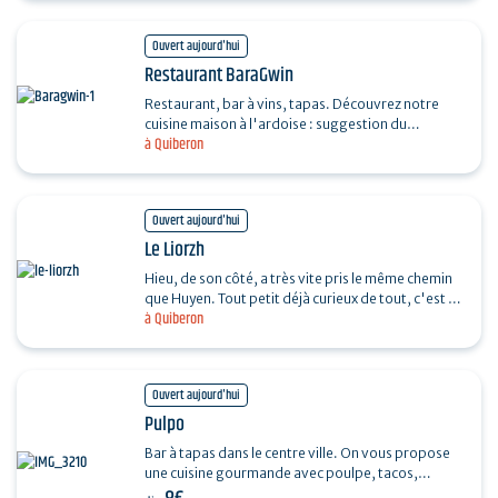
Ouvert aujourd'hui
Restaurant BaraGwin
Restaurant, bar à vins, tapas. Découvrez notre
cuisine maison à l'ardoise : suggestion du
à Quiberon
moment, viandes de qualité, poissons, desserts,
salades.…
Ouvert aujourd'hui
Le Liorzh
Hieu, de son côté, a très vite pris le même chemin
que Huyen. Tout petit déjà curieux de tout, c'est à
à Quiberon
ses côtés qu'il a appris les bases de la…
Ouvert aujourd'hui
Pulpo
Bar à tapas dans le centre ville. On vous propose
une cuisine gourmande avec poulpe, tacos,
crevette, patatas bravas, etc..., qui vous fera