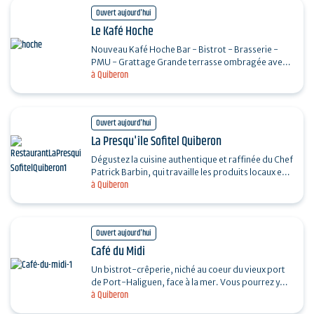
Ouvert aujourd'hui
Le Kafé Hoche
Nouveau Kafé Hoche Bar - Bistrot - Brasserie -
PMU - Grattage Grande terrasse ombragée avec
à Quiberon
petite vue mer, sur la place principale de…
Ouvert aujourd'hui
La Presqu'île Sofitel Quiberon
Dégustez la cuisine authentique et raffinée du Chef
Patrick Barbin, qui travaille les produits locaux et
à Quiberon
de saison du petit-déjeuner au dîner. La…
Ouvert aujourd'hui
Café du Midi
Un bistrot-crêperie, niché au coeur du vieux port
de Port-Haliguen, face à la mer. Vous pourrez y
à Quiberon
déguster une variété de galettes 100% sarrazin,…