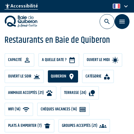
Aller
keyboard_arrow_down
accessibility_new
Accessibilité
fr
au
contenu
principal
Restaurants en Baie de Quiberon
CAPACITÉ
CAPACITÉ
A QUELLE DATE ?
OUVERT LE MIDI
OUVERT LE SOIR
QUIBERON
CATÉGORIE
ANIMAUX ACCEPTÉS (21)
TERRASSE (24)
WIFI (14)
CHÈQUES VACANCES (14)
PLATS À EMPORTER (7)
GROUPES ACCEPTÉS (21)