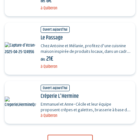
8€
dès
voyager avec…
à Quiberon
Ouvert aujourd'hui
Le Passage
Chez Antoine et Mélanie, profitez d'une cuisnine
maison inspirée de produits locaux, dans un cadre
21€
chaleureux, avec cocktails, bères régionales et
dès
une…
à Quiberon
Ouvert aujourd'hui
Crêperie L'Hermine
Emmanuel et Anne-Cécile et leur équipe
proposent crêpes et galettes, brasserie à base de
à Quiberon
produits locaux. Face à l'embarcadère, l'Hermine
s'adapte…