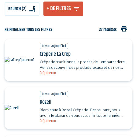
+ DE FILTRES
BRUNCH (2)
print
RÉINITIALISER TOUS LES FILTRES
27 résultats
Ouvert aujourd'hui
Crêperie La Crep
Crêperie traditionnelle proche de l'embarcadère.
Venez découvrir des produits locaux et de nos
à Quiberon
régions sélectionnés par nos soins. Salles au
décor…
Ouvert aujourd'hui
Rozell
Bienvenue à Rozell Crêperie-Restaurant, nous
avons le plaisir de vous accueillir toute l’année
à Quiberon
dans une ambiance chaleureuse et familiale.
Cuisine…