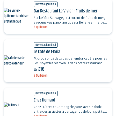
Ouvert aujourd'hui
Bar Restaurant Le Vivier - Fruits de mer
Sur la Côte Sauvage, restaurant de fruits de mer,
avec une vue panoramique sur Belle Ile en mer, et
à Quiberon
une terrasse plein sud.. Très belle balade…
Ouvert aujourd'hui
Le Café de Maria
Midi ou soir, à deux pas de l‘embarcadère pour les
îles, soyez les bienvenus dans notre restaurant.
21€
Laissez-vous tenter par une cuisine généreuse…
dès
à Quiberon
Ouvert aujourd'hui
Chez Homard
Chez Huîtres et Compagnie, vous avez le choix
entre des assiettes à partager ou de bons petits