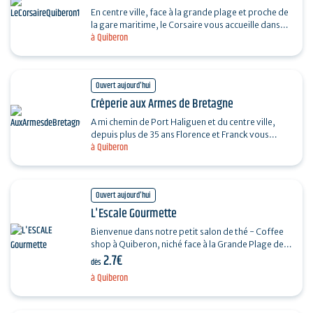
En centre ville, face à la grande plage et proche de
la gare maritime, le Corsaire vous accueille dans
à Quiberon
ses salles et sa terrasse, vue mer. Cuisine de…
Ouvert aujourd'hui
Crêperie aux Armes de Bretagne
A mi chemin de Port Haliguen et du centre ville,
depuis plus de 35 ans Florence et Franck vous
à Quiberon
proposent plus de 250 crêpes et galettes faites
devant…
Ouvert aujourd'hui
L'Escale Gourmette
Bienvenue dans notre petit salon de thé - Coffee
shop à Quiberon, niché face à la Grande Plage de
2.7€
Quiberon. Spécialisés dans les gourmandises…
dès
à Quiberon