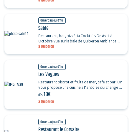
à Quiberon
plats concoctés par la cheffe. L'huître de la baie…
Ouvert aujourd'hui
Sablé
Restaurant, bar, pizzéria Cocktails De Avril à
Octobre Vue sur la baie de Quiberon Ambiance
à Quiberon
conviviale et décontractée DJ Sets en période…
Ouvert aujourd'hui
Les Vagues
Restaurant bistrot et fruits de mer, café et bar. On
vous propose une cuisine à l'ardoise qui change au
18€
gré des arrivages. Ambiance décontractée.…
dès
à Quiberon
Ouvert aujourd'hui
Restaurant le Corsaire