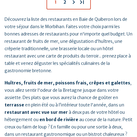
chevron_right
last_page
1
2
Découvrez la liste des restaurants en Baie de Quiberon lors de
votre séjour dans le Morbihan. Faites votre choix parmi les
bonnes adresses de restaurants pour n'importe quel budget. Un
restaurant de fruits de mer, une dégustation d'huîtres, une
crêperie traditionnelle, une brasserie locale ou un hôtel
restaurant avec une carte de produits du terroir... prenez place à
table et venez déguster les spécialités culinaires de la
gastronomie bretonne.
Huîtres, fruits de mer, poissons frais, crêpes et galettes
,
vous allez sentir l'odeur de la Bretagne jusque dans votre
assiette. Des plats que vous aurez la chance de goûter en
terrasse
en plein été ou à l’intérieur toute l'année, dans un
restaurant avec vue sur mer
à deux pas de votre hôtel ou
hébergement ou
en bord de rivière
au coeur de la nature. Petit
creux ou faim de loup ? En famille ou pour une sortie à deux,
dans un restaurant gastronomique ou un bistrot chaleureux ?